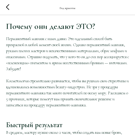
Гид красоты
Почему они делают ЭТО?
Перманентный макияж с нами давно. Это идеальный способ быть
прекрасной в любой момент своей жизни. Однако перманентный макияж,
руками плохих мастеров и некачественными материалами, оброс мифами и
опасениями. Страшно подумать, что у кого-то он до сих пор ассоциируется с
«зеленеющим» пигментом и ярким неестественными бровями — ниточками.
Забудьте!
Косметология стремительно развивается, чтобы вы рушили свои стереотипы и
вдохновлялись возможностями beauty-индустрии. Не зря у процедуры
перманентного макияжа так много почитателей по всему миру. Расскажем о
5 причинах, которые помогут вам принять окончательное решение и
записаться на процедуру перманентного макияжа.
Быстрый результат
В среднем, мастеру нужно около 2 часов, чтобы создать вам новые брови,