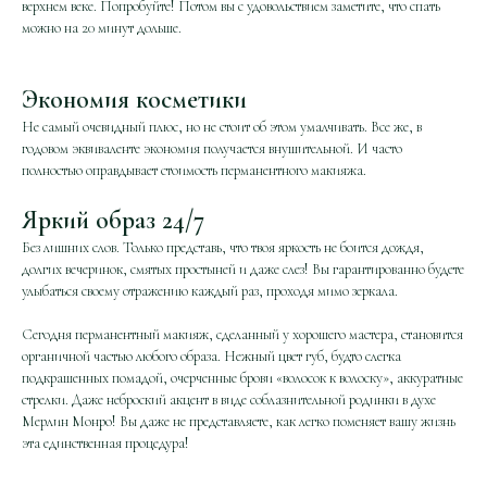
верхнем веке. Попробуйте! Потом вы с удовольствием заметите, что спать
можно на 20 минут дольше.
Экономия косметики
Не самый очевидный плюс, но не стоит об этом умалчивать. Все же, в
годовом эквиваленте экономия получается внушительной. И часто
полностью оправдывает стоимость перманентного макияжа.
Яркий образ 24/7
Без лишних слов. Только представь, что твоя яркость не боится дождя,
долгих вечеринок, смятых простыней и даже слез! Вы гарантированно будете
улыбаться своему отражению каждый раз, проходя мимо зеркала.
Сегодня перманентный макияж, сделанный у хорошего мастера, становится
органичной частью любого образа. Нежный цвет губ, будто слегка
подкрашенных помадой, очерченные брови «волосок к волоску», аккуратные
стрелки. Даже неброский акцент в виде соблазнительной родинки в духе
Мерлин Монро! Вы даже не представляете, как легко поменяет вашу жизнь
эта единственная процедура!