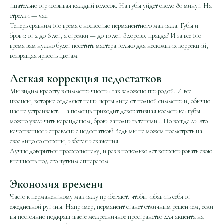
тщательно отрисовывая каждый волосок. На губы уйдет около 80 минут. На
стрелки — час.
Теперь сравним это время с носкостью перманентного макияжа. Губы и
брови: от 2 до 6 лет, а стрелки — до 10 лет. Здорово, правда? И за все это
время вам нужно будет посетить мастера только для нескольких коррекций,
возвращая яркость цветам.
Легкая коррекция недостатков
Мы видим красоту в симметричности: так заложено природой. И все
нюансы, которые отдаляют наши черты лица от полной симметрии, обычно
нас не устраивают. На помощь приходит декоративная косметика: губы
можно увеличить карандашом, брови заполнить тенями… Но всегда ли это
качественное исправление недостатков? Ведь мы не можем посмотреть на
свое лицо со стороны, избегая искажения.
Лучше довериться профессионалу, и раз в несколько лет корректировать свою
внешность под его чутким аппаратом.
Экономия времени
Часто к перманентному макияжу прибегают, чтобы избавить себя от
ежедневной рутины. Например, перманент станет отличным решением, если
вы постоянно подкрашиваете межресничное пространство для акцента на